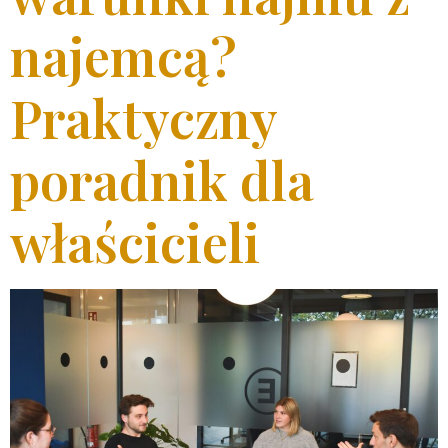
najemcą?
Praktyczny
poradnik dla
właścicieli