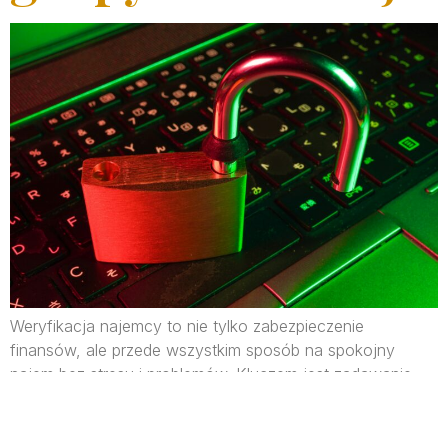
Weryfikacja najemcy to nie tylko zabezpieczenie
finansów, ale przede wszystkim sposób na spokojny
najem bez stresu i problemów. Kluczem jest zadawanie
odpowiednich pytań, sprawdzanie dokumentów i
dopasowanie do konkretnych oczekiwań związanych z
mieszkaniem. Oto, jak zrobić to dobrze, profesjonalnie i