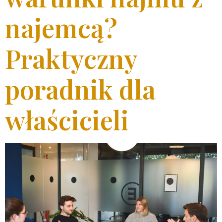
najemcą?
Praktyczny
poradnik dla
właścicieli